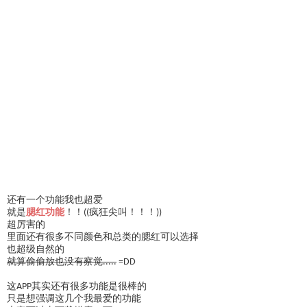
还有一个功能我也超爱
就是
腮红功能
！！((疯狂尖叫！！！))
超厉害的
里面还有很多不同颜色和总类的腮红可以选择
也超级自然的
就算偷偷放也没有察觉.....
=DD
这APP其实还有很多功能是很棒的
只是想强调这几个我最爱的功能