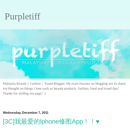
Purpletiff
Malaysia Beauty | Fashion | Travel Blogger. My main focuses on blogging are to share
my thought on things I love such as beauty products, fashion, food and travel tips!
Thanks for visiting my page! :)
Wednesday, December 7, 2011
[3C]我最爱的lphone修图App！！♥