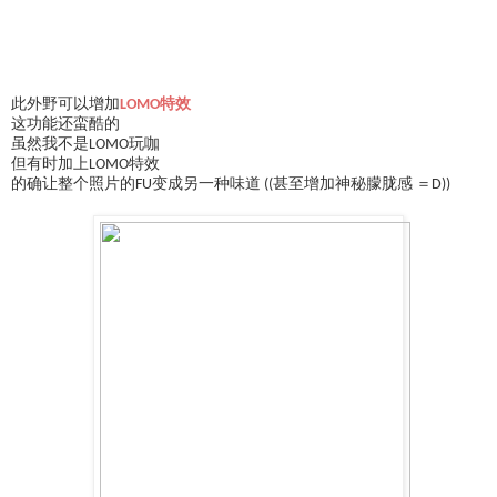
此外野可以增加
LOMO特效
这功能还蛮酷的
虽然我不是LOMO玩咖
但有时加上LOMO特效
的确让整个照片的FU变成另一种味道 ((甚至增加神秘朦胧感 ＝D))