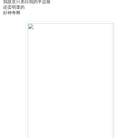
我故意只美白我的半边脸
还蛮明显的
好神奇啊