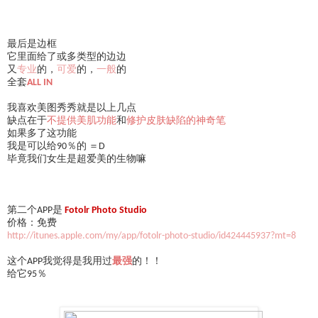
最后是边框
它里面给了或多类型的边边
又
专业
的，
可爱
的，
一般
的
全套
ALL IN
我喜欢美图秀秀就是以上几点
缺点在于
不提供美肌功能
和
修护皮肤缺陷的神奇笔
如果多了这功能
我是可以给90％的 ＝D
毕竟我们女生是超爱美的生物嘛
第二个APP是
Fotolr Photo Studio
价格：免费
http://itunes.apple.com/my/app/fotolr-photo-studio/id424445937?mt=8
这个APP我觉得是我用过
最强
的！！
给它95％