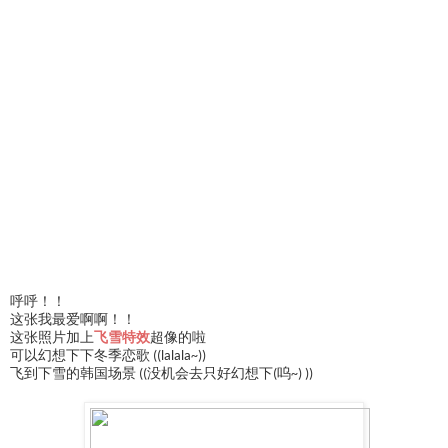
呼呼！！
这张我最爱啊啊！！
这张照片加上
飞雪特效
超像的啦
可以幻想下下冬季恋歌 ((lalala~))
飞到下雪的韩国场景 ((没机会去只好幻想下(呜~) ))